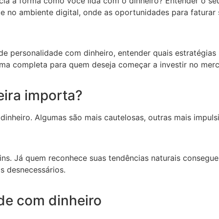
ia a forma como você lida com o dinheiro? Entender o seu p
e no ambiente digital, onde as oportunidades para fatura
o de personalidade com dinheiro, entender quais estratégi
aforma completa para quem deseja começar a investir no me
eira importa?
inheiro. Algumas são mais cautelosas, outras mais impuls
ruins. Já quem reconhece suas tendências naturais consegu
s desnecessários.
ade com dinheiro